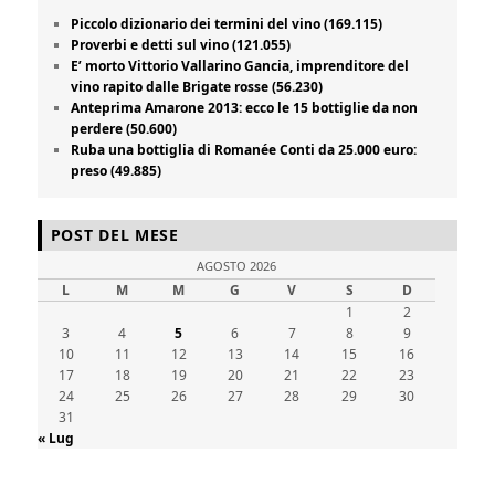
Piccolo dizionario dei termini del vino (169.115)
Proverbi e detti sul vino (121.055)
E’ morto Vittorio Vallarino Gancia, imprenditore del
vino rapito dalle Brigate rosse (56.230)
Anteprima Amarone 2013: ecco le 15 bottiglie da non
perdere (50.600)
Ruba una bottiglia di Romanée Conti da 25.000 euro:
preso (49.885)
POST DEL MESE
AGOSTO 2026
L
M
M
G
V
S
D
1
2
3
4
5
6
7
8
9
10
11
12
13
14
15
16
17
18
19
20
21
22
23
24
25
26
27
28
29
30
31
« Lug