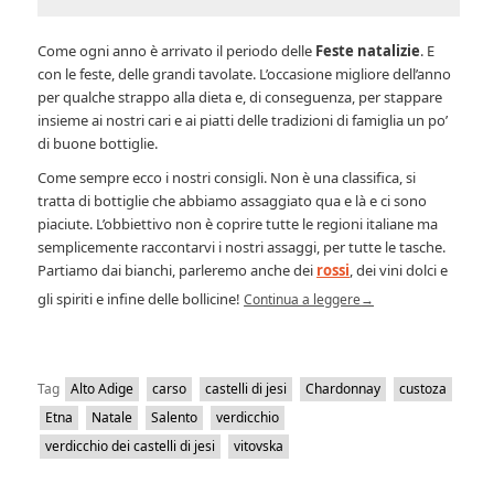
Come ogni anno è arrivato il periodo delle
Feste natalizie
. E
con le feste, delle grandi tavolate. L’occasione migliore dell’anno
per qualche strappo alla dieta e, di conseguenza, per stappare
insieme ai nostri cari e ai piatti delle tradizioni di famiglia un po’
di buone bottiglie.
Come sempre ecco i nostri consigli. Non è una classifica, si
tratta di bottiglie che abbiamo assaggiato qua e là e ci sono
piaciute. L’obbiettivo non è coprire tutte le regioni italiane ma
semplicemente raccontarvi i nostri assaggi, per tutte le tasche.
Partiamo dai bianchi, parleremo anche dei
rossi
, dei vini dolci e
gli spiriti e infine delle bollicine!
Continua a leggere
→
Tag
Alto Adige
carso
castelli di jesi
Chardonnay
custoza
Etna
Natale
Salento
verdicchio
verdicchio dei castelli di jesi
vitovska